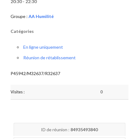
20:30 - 22:30
Groupe :
AA Humilité
Catégories
En ligne uniquement
Réunion de rétablissement
P45942/M32637/R32637
Visites :
0
ID de réunion :
84935493840