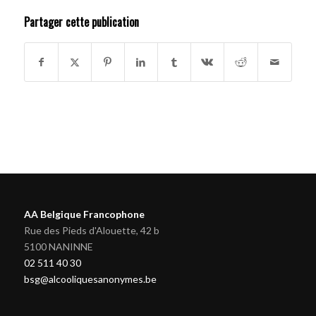
Partager cette publication
AA Belgique Francophone
Rue des Pieds d'Alouette, 42 b
5100 NANINNE
02 511 40 30
bsg@alcooliquesanonymes.be