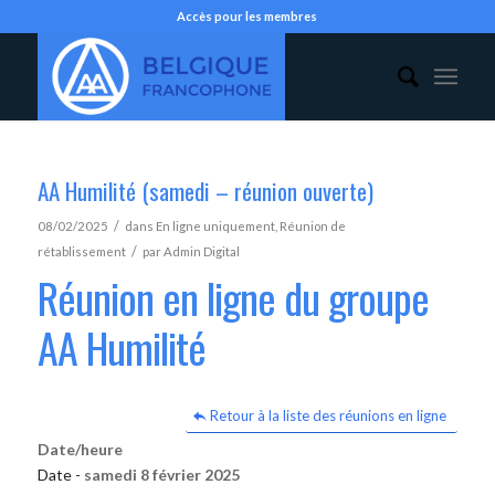
Accès pour les membres
AA Humilité (samedi – réunion ouverte)
/
08/02/2025
dans
En ligne uniquement
,
Réunion de
/
rétablissement
par
Admin Digital
Réunion en ligne du groupe
AA Humilité
Retour à la liste des réunions en ligne
Date/heure
Date -
samedi 8 février 2025