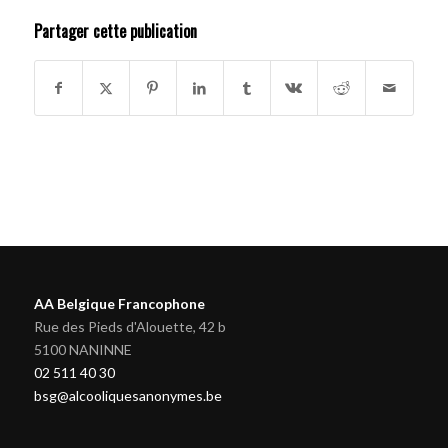
Partager cette publication
AA Belgique Francophone
Rue des Pieds d'Alouette, 42 b
5100 NANINNE
02 511 40 30
bsg@alcooliquesanonymes.be