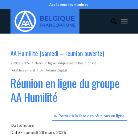
Accès pour les membres
AA Humilité (samedi – réunion ouverte)
/
28/03/2026
dans
En ligne uniquement
,
Réunion de
/
rétablissement
par
Admin Digital
Réunion en ligne du groupe
AA Humilité
Retour à la liste des réunions en ligne
Date/heure
Date -
samedi 28 mars 2026