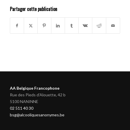
Partager cette publication
AA Belgique Francophone
Rue des Pieds d'Alouette, 42 b
5100 NANINNE
02 511 40 30
bsg@alcooliquesanonymes.be