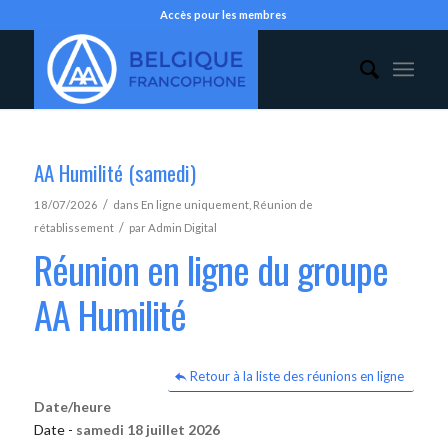
Accès pour les membres
AA Humilité (samedi)
/
18/07/2026
dans
En ligne uniquement
,
Réunion de
/
rétablissement
par
Admin Digital
Réunion en ligne du groupe
AA Humilité
Retour à la liste des réunions en ligne
Date/heure
Date -
samedi 18 juillet 2026