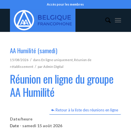
Accès pour les membres
AA Humilité (samedi)
/
15/08/2026
dans
En ligne uniquement
,
Réunion de
/
rétablissement
par
Admin Digital
Réunion en ligne du groupe
AA Humilité
Retour à la liste des réunions en ligne
Date/heure
Date -
samedi 15 août 2026