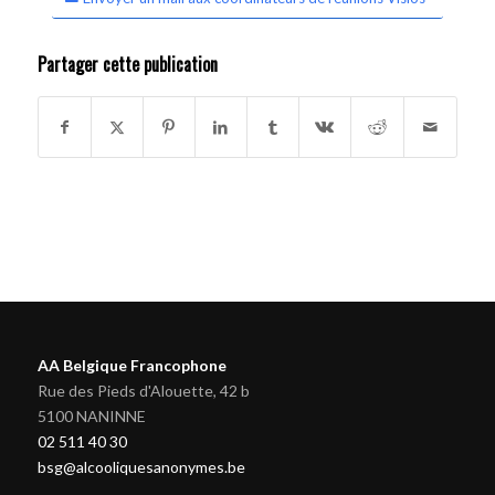
Partager cette publication
AA Belgique Francophone
Rue des Pieds d'Alouette, 42 b
5100 NANINNE
02 511 40 30
bsg@alcooliquesanonymes.be