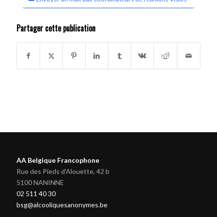
Partager cette publication
AA Belgique Francophone
Rue des Pieds d'Alouette, 42 b
5100 NANINNE
02 511 40 30
bsg@alcooliquesanonymes.be