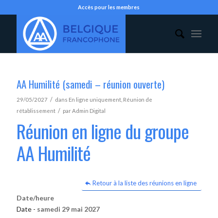
Accès pour les membres
AA Humilité (samedi – réunion ouverte)
/
29/05/2027
dans
En ligne uniquement
,
Réunion de
/
rétablissement
par
Admin Digital
Réunion en ligne du groupe
AA Humilité
Retour à la liste des réunions en ligne
Date/heure
Date -
samedi 29 mai 2027