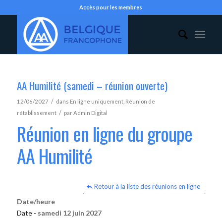
Accès pour les membres
AA Humilité (samedi – réunion ouverte)
/
12/06/2027
dans
En ligne uniquement
,
Réunion de
/
rétablissement
par
Admin Digital
Réunion en ligne du groupe
AA Humilité
Retour à la liste des réunions en ligne
Date/heure
Date -
samedi 12 juin 2027