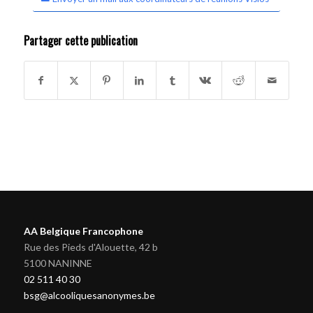
Partager cette publication
AA Belgique Francophone
Rue des Pieds d'Alouette, 42 b
5100 NANINNE
02 511 40 30
bsg@alcooliquesanonymes.be