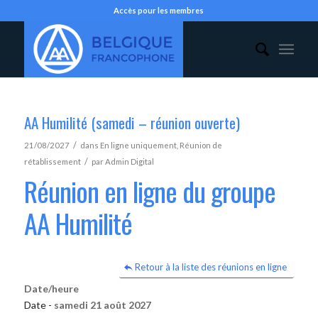
Accès pour les membres
AA Humilité (samedi – réunion ouverte)
/
21/08/2027
dans
En ligne uniquement
,
Réunion de
/
rétablissement
par
Admin Digital
Réunion en ligne du groupe
AA Humilité
Retour à la liste des réunions en ligne
Date/heure
Date -
samedi 21 août 2027