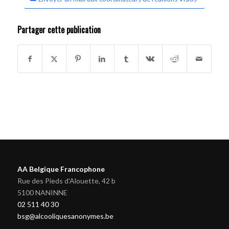
Partager cette publication
AA Belgique Francophone
Rue des Pieds d'Alouette, 42 b
5100 NANINNE
02 511 40 30
bsg@alcooliquesanonymes.be