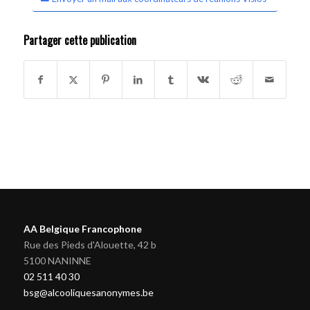
Partager cette publication
AA Belgique Francophone
Rue des Pieds d'Alouette, 42 b
5100 NANINNE
02 511 40 30
bsg@alcooliquesanonymes.be