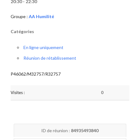
20:30 - 22:30
Groupe :
AA Humilité
Catégories
En ligne uniquement
Réunion de rétablissement
P46062/M32757/R32757
Visites :
0
ID de réunion :
84935493840