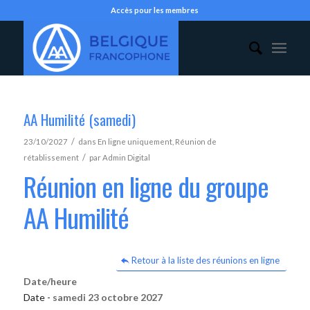
Accès pour les membres
AA Humilité (samedi)
/
23/10/2027
dans
En ligne uniquement
,
Réunion de
/
rétablissement
par
Admin Digital
Réunion en ligne du groupe
AA Humilité
Retour à la liste des réunions en ligne
Date/heure
Date -
samedi 23 octobre 2027