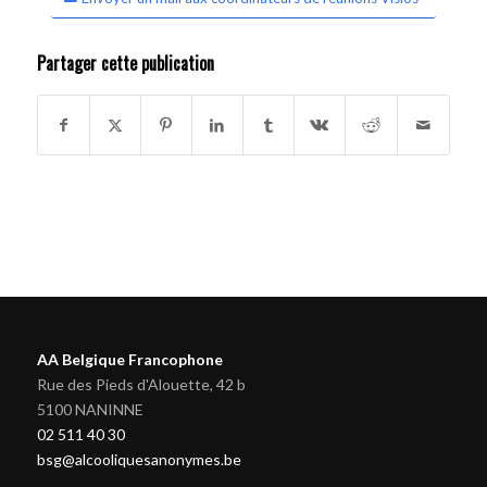
Partager cette publication
AA Belgique Francophone
Rue des Pieds d'Alouette, 42 b
5100 NANINNE
02 511 40 30
bsg@alcooliquesanonymes.be