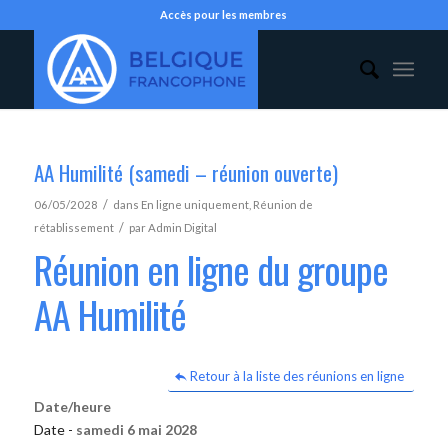
Accès pour les membres
AA Humilité (samedi – réunion ouverte)
/
06/05/2028
dans
En ligne uniquement
,
Réunion de
/
rétablissement
par
Admin Digital
Réunion en ligne du groupe
AA Humilité
Retour à la liste des réunions en ligne
Date/heure
Date -
samedi 6 mai 2028