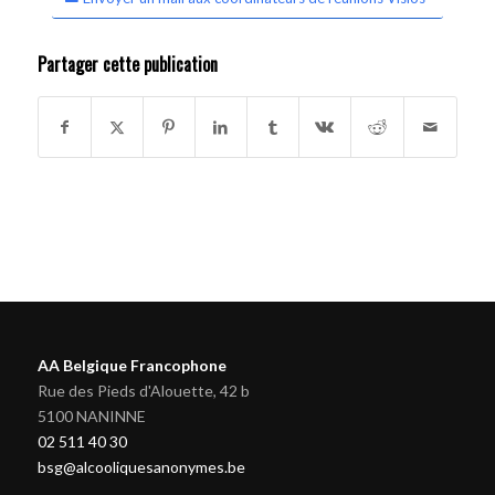
Partager cette publication
AA Belgique Francophone
Rue des Pieds d'Alouette, 42 b
5100 NANINNE
02 511 40 30
bsg@alcooliquesanonymes.be