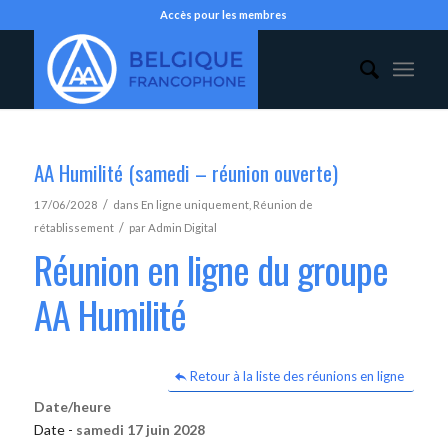
Accès pour les membres
AA Humilité (samedi – réunion ouverte)
/
17/06/2028
dans
En ligne uniquement
,
Réunion de
/
rétablissement
par
Admin Digital
Réunion en ligne du groupe
AA Humilité
Retour à la liste des réunions en ligne
Date/heure
Date -
samedi 17 juin 2028