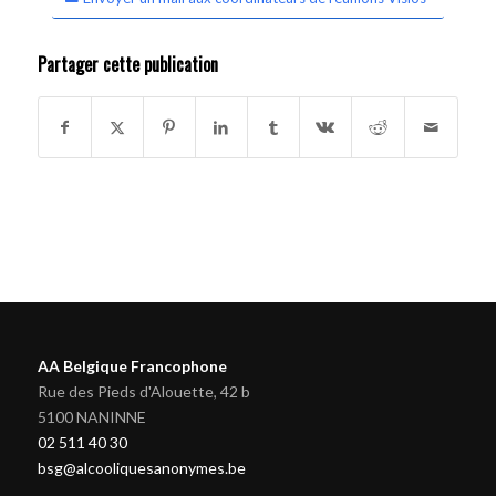
Partager cette publication
AA Belgique Francophone
Rue des Pieds d'Alouette, 42 b
5100 NANINNE
02 511 40 30
bsg@alcooliquesanonymes.be