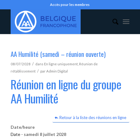
Accès pour les membres
AA Humilité (samedi – réunion ouverte)
/
08/07/2028
dans
En ligne uniquement
,
Réunion de
/
rétablissement
par
Admin Digital
Réunion en ligne du groupe
AA Humilité
Retour à la liste des réunions en ligne
Date/heure
Date -
samedi 8 juillet 2028