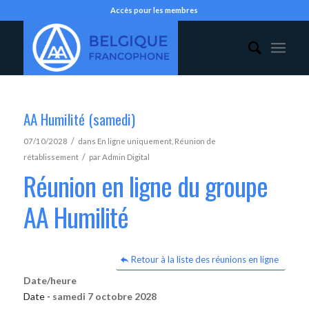
Accès pour les membres
AA Humilité (samedi)
/
07/10/2028
dans
En ligne uniquement
,
Réunion de
/
rétablissement
par
Admin Digital
Réunion en ligne du groupe
AA Humilité
Retour à la liste des réunions en ligne
Date/heure
Date -
samedi 7 octobre 2028