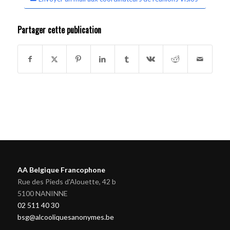
Partager cette publication
AA Belgique Francophone
Rue des Pieds d'Alouette, 42 b
5100 NANINNE
02 511 40 30
bsg@alcooliquesanonymes.be