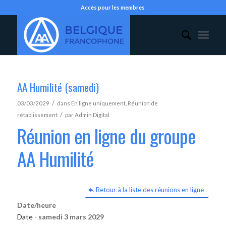
Accès pour les membres
AA Humilité (samedi)
/
03/03/2029
dans
En ligne uniquement
,
Réunion de
/
rétablissement
par
Admin Digital
Réunion en ligne du groupe
AA Humilité
Retour à la liste des réunions en ligne
Date/heure
Date -
samedi 3 mars 2029