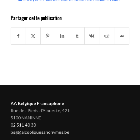
Partager cette publication
AA Belgique Francophone
Rue des Pieds d'Alouette, 42 b
5100 NANINNE
02 511 40 30
bsg@alcooliquesanonymes.be