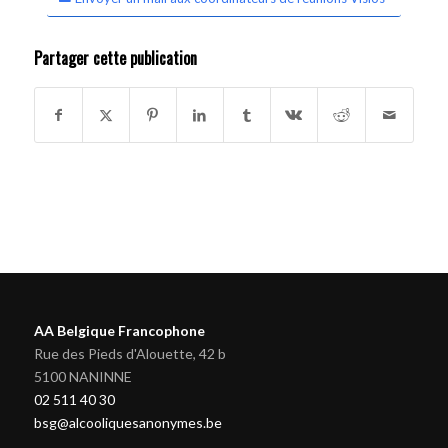
Partager cette publication
AA Belgique Francophone
Rue des Pieds d'Alouette, 42 b
5100 NANINNE
02 511 40 30
bsg@alcooliquesanonymes.be