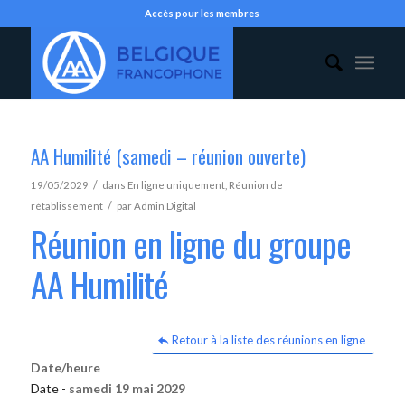
Accès pour les membres
AA Humilité (samedi – réunion ouverte)
/
19/05/2029
dans
En ligne uniquement
,
Réunion de
/
rétablissement
par
Admin Digital
Réunion en ligne du groupe
AA Humilité
Retour à la liste des réunions en ligne
Date/heure
Date -
samedi 19 mai 2029