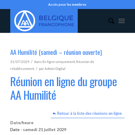
Accès pour les membres
AA Humilité (samedi – réunion ouverte)
/
21/07/2029
dans
En ligne uniquement
,
Réunion de
/
rétablissement
par
Admin Digital
Réunion en ligne du groupe
AA Humilité
Retour à la liste des réunions en ligne
Date/heure
Date -
samedi 21 juillet 2029