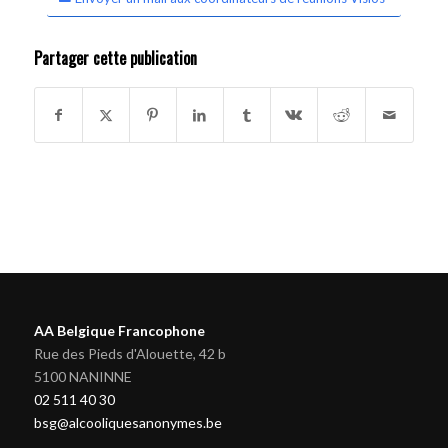
Partager cette publication
AA Belgique Francophone
Rue des Pieds d'Alouette, 42 b
5100 NANINNE
02 511 40 30
bsg@alcooliquesanonymes.be