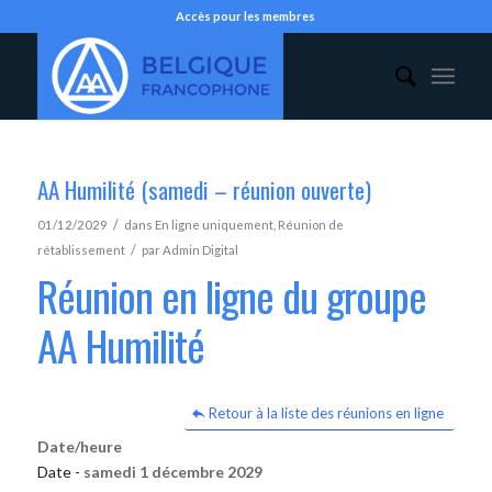
Accès pour les membres
AA Humilité (samedi – réunion ouverte)
/
01/12/2029
dans
En ligne uniquement
,
Réunion de
/
rétablissement
par
Admin Digital
Réunion en ligne du groupe
AA Humilité
Retour à la liste des réunions en ligne
Date/heure
Date -
samedi 1 décembre 2029