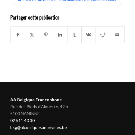
Partager cette publication
AA Belgique Francophone
Rue des Pieds d'Alouette, 42 b
5100 NANINNE
02 511 40 30
bsg@alcooliquesanonymes.be