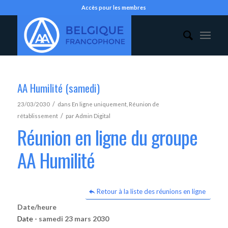
Accès pour les membres
AA Humilité (samedi)
/
23/03/2030
dans
En ligne uniquement
,
Réunion de
/
rétablissement
par
Admin Digital
Réunion en ligne du groupe
AA Humilité
Retour à la liste des réunions en ligne
Date/heure
Date -
samedi 23 mars 2030