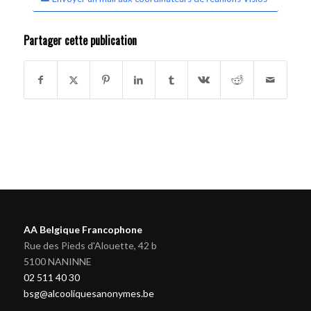
Partager cette publication
AA Belgique Francophone
Rue des Pieds d'Alouette, 42 b
5100 NANINNE
02 511 40 30
bsg@alcooliquesanonymes.be