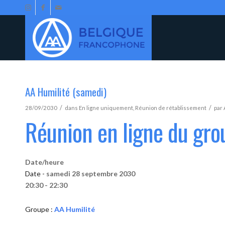
AA Humilité (samedi)
/
/
28/09/2030
dans
En ligne uniquement
,
Réunion de rétablissement
par
Réunion en ligne du gro
Date/heure
Date -
samedi 28 septembre 2030
20:30 - 22:30
Groupe :
AA Humilité