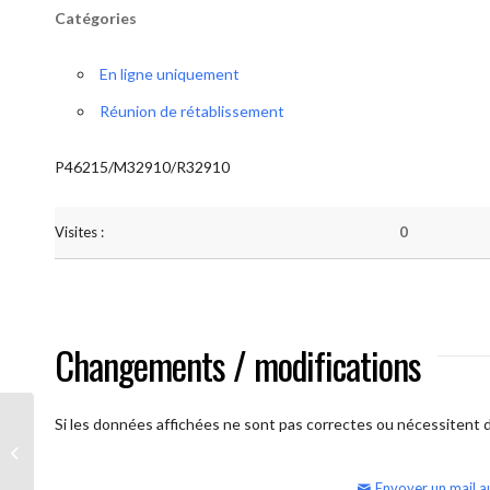
Catégories
En ligne uniquement
Réunion de rétablissement
P46215/M32910/R32910
Visites :
0
Changements / modifications
Si les données affichées ne sont pas correctes ou nécessitent d'
AA Humilité (samedi)
Envoyer un mail a