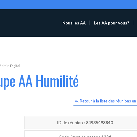
Nous les AA
Les AA pour vous?
Admin Digital
upe AA Humilité
Retour à la liste des réunions en 
ID de réunion :
84935493840
Code / mot de passe :
1234