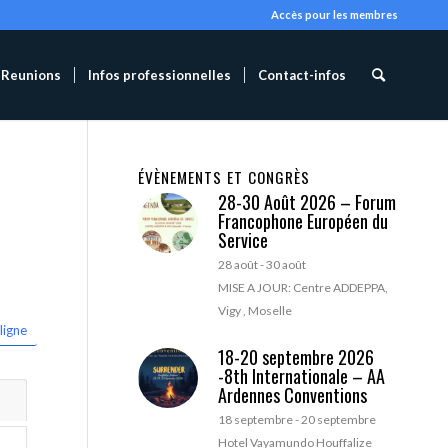
Accès pour les membres
Reunions
Infos professionnelles
Contact-infos
ÉVÈNEMENTS ET CONGRÈS
28-30 Août 2026 – Forum
Francophone Européen du
Service
28 août
-
30 août
MISE A JOUR: Centre ADDEPPA,
Vigy , Moselle
ligne
18-20 septembre 2026
-8th Internationale – AA
Ardennes Conventions
18 septembre
-
20 septembre
Hotel Vayamundo Houffalize