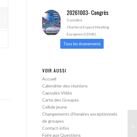
20261003- Congrès
3 octobre
Charleroi Espace Meeting
Européen (CEME)
Tous les évenements
VOIR AUSSI
Accueil
Calendrier des réunions
Capsules Vidéo
Carte des Groupes
Cellule jeune
Changements d’horaires exceptionnels
de groupes
AA
Contact-infos
Foire aux Questions