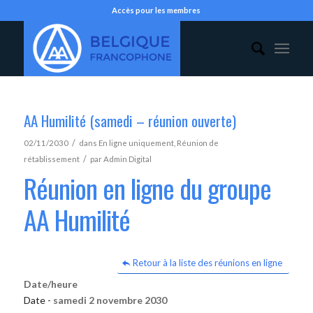
Accès pour les membres
AA Humilité (samedi – réunion ouverte)
/
02/11/2030
dans
En ligne uniquement
,
Réunion de
/
rétablissement
par
Admin Digital
Réunion en ligne du groupe
AA Humilité
Retour à la liste des réunions en ligne
Date/heure
Date -
samedi 2 novembre 2030