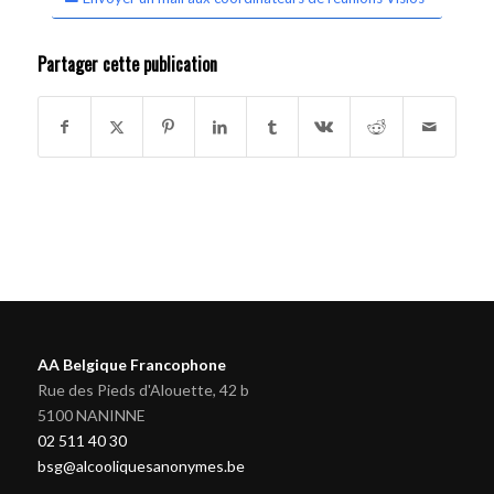
Partager cette publication
AA Belgique Francophone
Rue des Pieds d'Alouette, 42 b
5100 NANINNE
02 511 40 30
bsg@alcooliquesanonymes.be