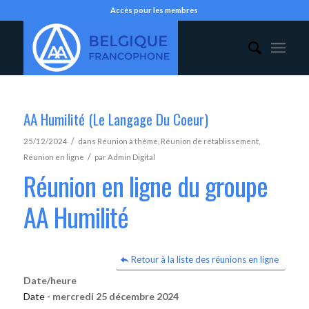
Accès pour les membres
AA Humilité (Le Langage Du Coeur)
/
25/12/2024
dans
Réunion à thème
,
Réunion de rétablissement
,
/
Réunion en ligne
par
Admin Digital
Réunion en ligne du groupe
AA Humilité
Retour à la liste des réunions en ligne
Date/heure
Date -
mercredi 25 décembre 2024