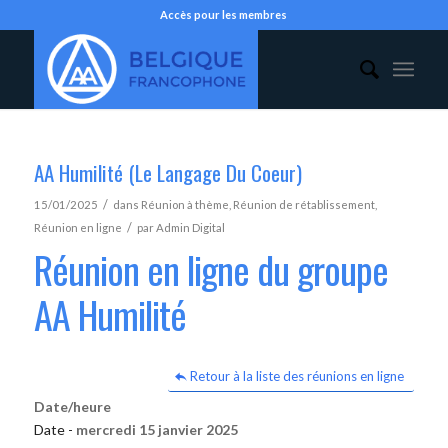
Accès pour les membres
AA Humilité (Le Langage Du Coeur)
/
15/01/2025
dans
Réunion à thème
,
Réunion de rétablissement
,
/
Réunion en ligne
par
Admin Digital
Réunion en ligne du groupe
AA Humilité
Retour à la liste des réunions en ligne
Date/heure
Date -
mercredi 15 janvier 2025