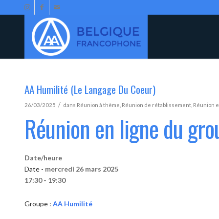
AA Humilité (Le Langage Du Coeur)
/
26/03/2025
dans
Réunion à thème
,
Réunion de rétablissement
,
Réunion e
Réunion en ligne du gro
Date/heure
Date -
mercredi 26 mars 2025
17:30 - 19:30
Groupe :
AA Humilité