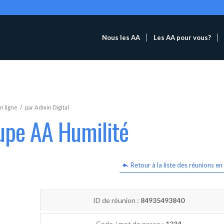
Nous les AA
Les AA pour vous?
/
n ligne
par
Admin Digital
upe AA Humilité
Retour à la liste des réunions en 
ID de réunion :
84935493840
Code / mot de passe :
1234