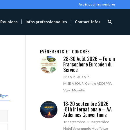
Accès pour les membres
Reunions
Infos professionnelles
Contact-infos
ÉVÈNEMENTS ET CONGRÈS
28-30 Août 2026 – Forum
Francophone Européen du
Service
28 août
-
30 août
MISE A JOUR: Centre ADDEPPA,
Vigy , Moselle
ligne
18-20 septembre 2026
-8th Internationale – AA
Ardennes Conventions
18 septembre
-
20 septembre
Hotel Vayamundo Houffalize