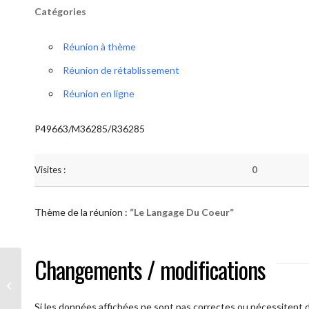
Catégories
Réunion à thème
Réunion de rétablissement
Réunion en ligne
P49663/M36285/R36285
Visites :
0
Thème de la réunion :
“Le Langage Du Coeur”
Changements / modifications
AA Humilité (Le Langage Du Coeur)
Si les données affichées ne sont pas correctes ou nécessitent d'