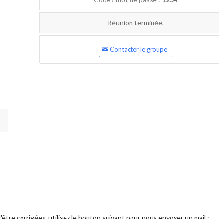
Réunion terminée.
Contacter le groupe
être corrigées, utilisez le bouton suivant pour nous envoyer un mail :