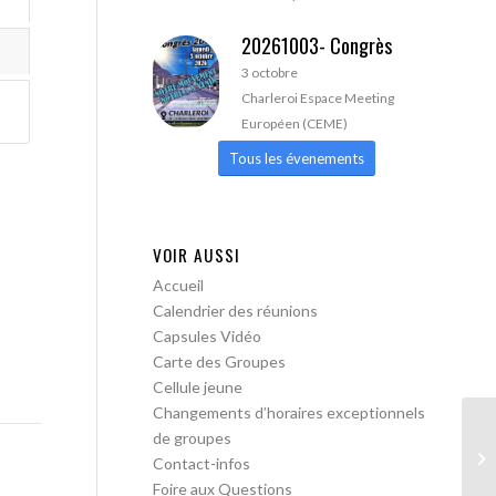
20261003- Congrès
3 octobre
Charleroi Espace Meeting
Européen (CEME)
Tous les évenements
VOIR AUSSI
Accueil
Calendrier des réunions
Capsules Vidéo
Carte des Groupes
Cellule jeune
Changements d’horaires exceptionnels
de groupes
AA
Contact-infos
Foire aux Questions