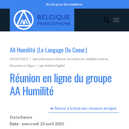
Accès pour les membres
AA Humilité (Le Langage Du Coeur)
/
23/04/2025
dans
Réunion à thème
,
Réunion de rétablissement
,
/
Réunion en ligne
par
Admin Digital
Réunion en ligne du groupe
AA Humilité
Retour à la liste des réunions en ligne
Date/heure
Date -
mercredi 23 avril 2025