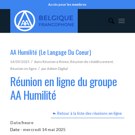
Accès pour les membres
AA Humilité (Le Langage Du Coeur)
/
14/05/2025
dans
Réunion à thème
,
Réunion de rétablissement
,
/
Réunion en ligne
par
Admin Digital
Réunion en ligne du groupe
AA Humilité
Retour à la liste des réunions en ligne
Date/heure
Date -
mercredi 14 mai 2025