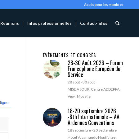
Accès pour les membres
Reunions
Infos professionnelles
Contact-infos
ÉVÈNEMENTS ET CONGRÈS
28-30 Août 2026 – Forum
Francophone Européen du
Service
28 août
-
30 août
MISE A JOUR: Centre ADDEPPA,
Vigy , Moselle
ligne
18-20 septembre 2026
-8th Internationale – AA
Ardennes Conventions
18 septembre
-
20 septembre
Hotel Vayamundo Houffalize