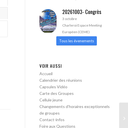
20261003- Congrès
3 octobre
Charleroi Espace Meeting
Européen (CEME)
Tous les évenements
VOIR AUSSI
Accueil
Calendrier des réunions
Capsules Vidéo
Carte des Groupes
Cellule jeune
Changements d’horaires exceptionnels
de groupes
AA
Contact-infos
Foire aux Questions