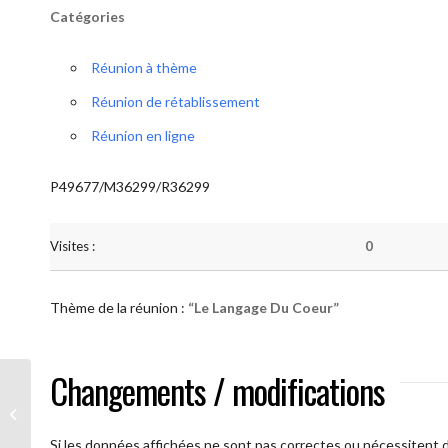
Catégories
Réunion à thème
Réunion de rétablissement
Réunion en ligne
P49677/M36299/R36299
Visites :
0
Thème de la réunion :
“Le Langage Du Coeur”
Changements / modifications
AA Humilité (Le Langage Du Coeur)
Si les données affichées ne sont pas correctes ou nécessitent d'