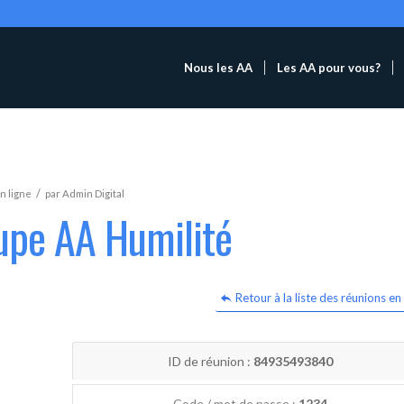
Nous les AA
Les AA pour vous?
/
n ligne
par
Admin Digital
upe AA Humilité
Retour à la liste des réunions en 
ID de réunion :
84935493840
Code / mot de passe :
1234