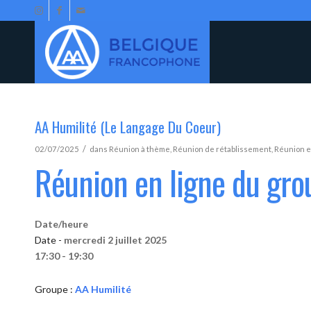
AA Humilité (Le Langage Du Coeur)
/
02/07/2025
dans
Réunion à thème
,
Réunion de rétablissement
,
Réunion e
Réunion en ligne du gro
Date/heure
Date -
mercredi 2 juillet 2025
17:30 - 19:30
Groupe :
AA Humilité