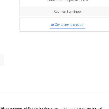
Réunion terminée.
Contacter le groupe
être corrigées, utilisez le bouton suivant pour nous envoyer un mail :