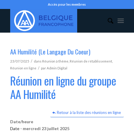
Accès pour les membres
AA Humilité (Le Langage Du Coeur)
/
23/07/2025
dans
Réunion à thème
,
Réunion de rétablissement
,
/
Réunion en ligne
par
Admin Digital
Réunion en ligne du groupe
AA Humilité
Retour à la liste des réunions en ligne
Date/heure
Date -
mercredi 23 juillet 2025