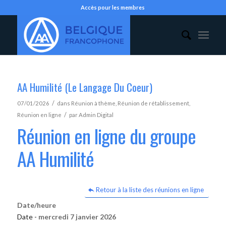
Accès pour les membres
AA Humilité (Le Langage Du Coeur)
/
07/01/2026
dans
Réunion à thème
,
Réunion de rétablissement
,
/
Réunion en ligne
par
Admin Digital
Réunion en ligne du groupe
AA Humilité
Retour à la liste des réunions en ligne
Date/heure
Date -
mercredi 7 janvier 2026