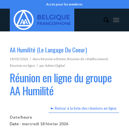
Accès pour les membres
AA Humilité (Le Langage Du Coeur)
/
18/02/2026
dans
Réunion à thème
,
Réunion de rétablissement
,
/
Réunion en ligne
par
Admin Digital
Réunion en ligne du groupe
AA Humilité
Retour à la liste des réunions en ligne
Date/heure
Date -
mercredi 18 février 2026