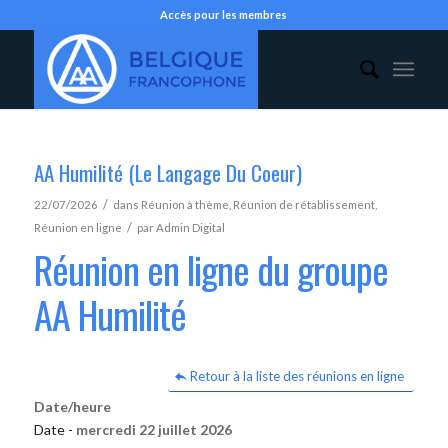
Accès pour les membres
AA Humilité (Le Langage Du Coeur)
/
22/07/2026
dans
Réunion à thème
,
Réunion de rétablissement
,
/
Réunion en ligne
par
Admin Digital
Réunion en ligne du groupe
AA Humilité
Retour à la liste des réunions en ligne
Date/heure
Date -
mercredi 22 juillet 2026