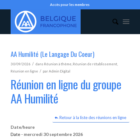
Accès pour les membres
AA Humilité (Le Langage Du Coeur)
/
30/09/2026
dans
Réunion à thème
,
Réunion de rétablissement
,
/
Réunion en ligne
par
Admin Digital
Réunion en ligne du groupe
AA Humilité
Retour à la liste des réunions en ligne
Date/heure
Date -
mercredi 30 septembre 2026