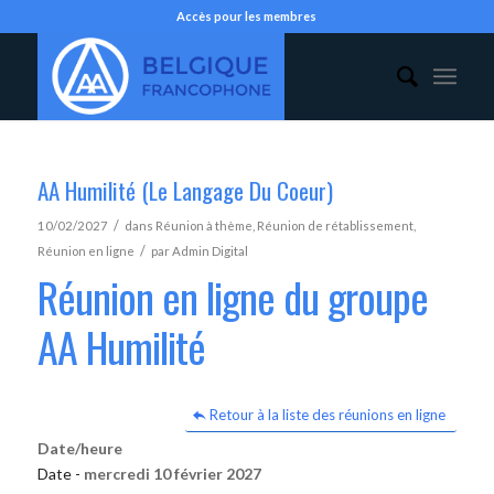
Accès pour les membres
AA Humilité (Le Langage Du Coeur)
/
10/02/2027
dans
Réunion à thème
,
Réunion de rétablissement
,
/
Réunion en ligne
par
Admin Digital
Réunion en ligne du groupe
AA Humilité
Retour à la liste des réunions en ligne
Date/heure
Date -
mercredi 10 février 2027