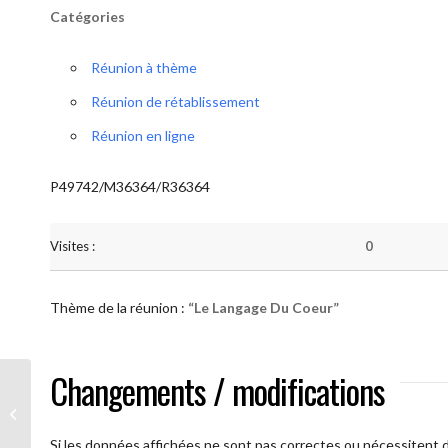
Catégories
Réunion à thème
Réunion de rétablissement
Réunion en ligne
P49742/M36364/R36364
Visites :
0
Thème de la réunion :
“Le Langage Du Coeur”
Changements / modifications
AA Humilité (Le Langage Du Coeur)
Si les données affichées ne sont pas correctes ou nécessitent d'