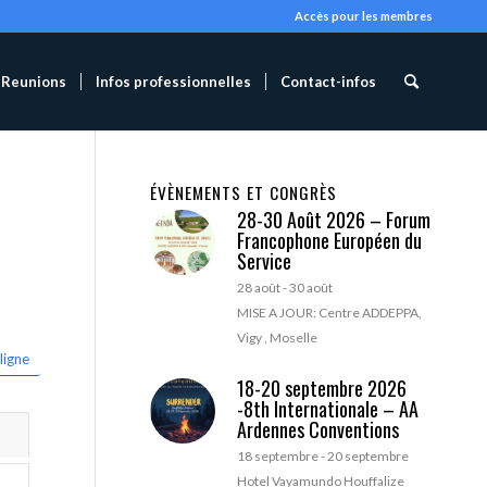
Accès pour les membres
Reunions
Infos professionnelles
Contact-infos
ÉVÈNEMENTS ET CONGRÈS
28-30 Août 2026 – Forum
Francophone Européen du
Service
28 août
-
30 août
MISE A JOUR: Centre ADDEPPA,
Vigy , Moselle
ligne
18-20 septembre 2026
-8th Internationale – AA
Ardennes Conventions
18 septembre
-
20 septembre
Hotel Vayamundo Houffalize