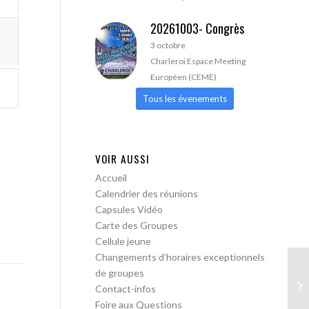
20261003- Congrès
3 octobre
Charleroi Espace Meeting
Européen (CEME)
Tous les évenements
VOIR AUSSI
Accueil
Calendrier des réunions
Capsules Vidéo
Carte des Groupes
Cellule jeune
Changements d’horaires exceptionnels
de groupes
AA
Contact-infos
Foire aux Questions