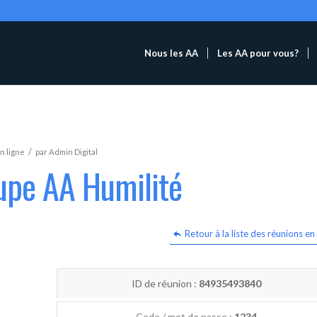
Nous les AA
Les AA pour vous?
/
n ligne
par
Admin Digital
upe AA Humilité
Retour à la liste des réunions en 
ID de réunion :
84935493840
Code / mot de passe :
1234