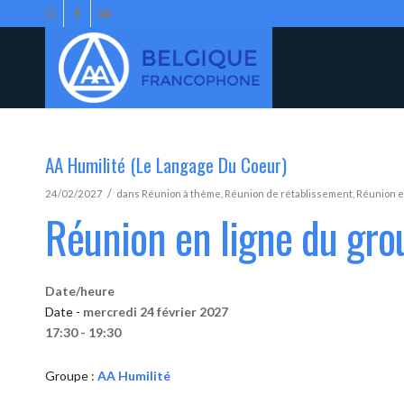
AA Humilité (Le Langage Du Coeur)
/
24/02/2027
dans
Réunion à thème
,
Réunion de rétablissement
,
Réunion e
Réunion en ligne du gro
Date/heure
Date -
mercredi 24 février 2027
17:30 - 19:30
Groupe :
AA Humilité