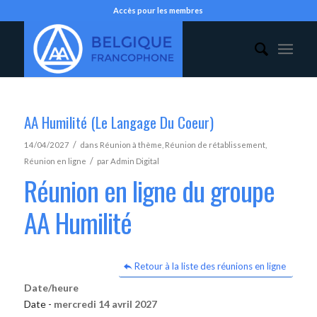
Accès pour les membres
AA Humilité (Le Langage Du Coeur)
/
14/04/2027
dans
Réunion à thème
,
Réunion de rétablissement
,
/
Réunion en ligne
par
Admin Digital
Réunion en ligne du groupe
AA Humilité
Retour à la liste des réunions en ligne
Date/heure
Date -
mercredi 14 avril 2027