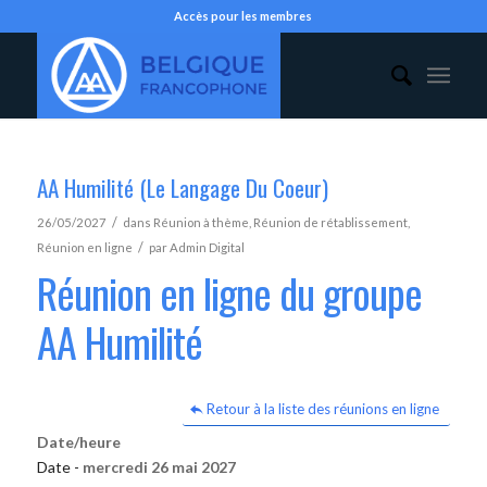
Accès pour les membres
AA Humilité (Le Langage Du Coeur)
/
26/05/2027
dans
Réunion à thème
,
Réunion de rétablissement
,
/
Réunion en ligne
par
Admin Digital
Réunion en ligne du groupe
AA Humilité
Retour à la liste des réunions en ligne
Date/heure
Date -
mercredi 26 mai 2027