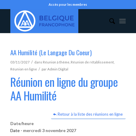
Accès pour les membres
AA Humilité (Le Langage Du Coeur)
/
03/11/2027
dans
Réunion à thème
,
Réunion de rétablissement
,
/
Réunion en ligne
par
Admin Digital
Réunion en ligne du groupe
AA Humilité
Retour à la liste des réunions en ligne
Date/heure
Date -
mercredi 3 novembre 2027