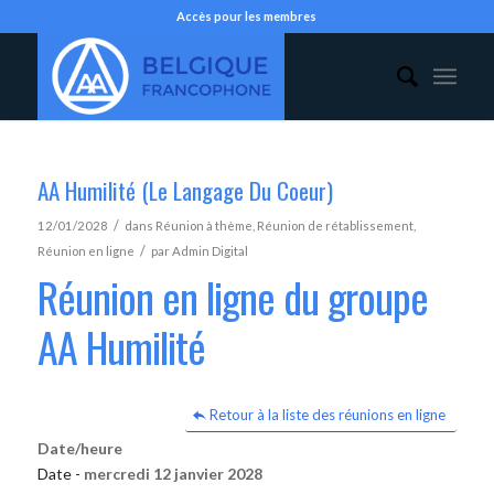
Accès pour les membres
AA Humilité (Le Langage Du Coeur)
/
12/01/2028
dans
Réunion à thème
,
Réunion de rétablissement
,
/
Réunion en ligne
par
Admin Digital
Réunion en ligne du groupe
AA Humilité
Retour à la liste des réunions en ligne
Date/heure
Date -
mercredi 12 janvier 2028