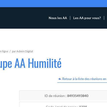
Nous les AA
Les AA pour vous?
/
n ligne
par
Admin Digital
upe AA Humilité
Retour à la liste des réunions en 
ID de réunion :
84935493840
Code / mot de passe :
1234