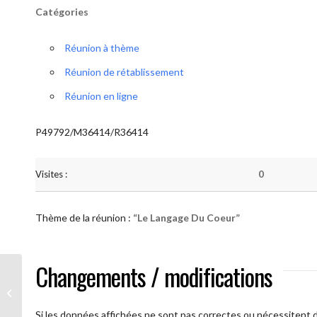
Catégories
Réunion à thème
Réunion de rétablissement
Réunion en ligne
P49792/M36414/R36414
Visites :
0
Thème de la réunion :
“Le Langage Du Coeur”
Changements / modifications
AA Humilité (Le Langage Du Coeur)
Si les données affichées ne sont pas correctes ou nécessitent d'