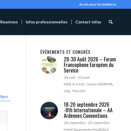
Accès pour les membres
Reunions
Infos professionnelles
Contact-infos
ÉVÈNEMENTS ET CONGRÈS
28-30 Août 2026 – Forum
Francophone Européen du
Service
28 août
-
30 août
MISE A JOUR: Centre ADDEPPA,
Vigy , Moselle
ligne
18-20 septembre 2026
-8th Internationale – AA
Ardennes Conventions
18 septembre
-
20 septembre
Hotel Vayamundo Houffalize