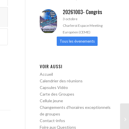
20261003- Congrès
3 octobre
Charleroi Espace Meeting
Européen (CEME)
Tous les évenements
VOIR AUSSI
Accueil
Calendrier des réunions
Capsules Vidéo
Carte des Groupes
Cellule jeune
Changements d’horaires exceptionnels
de groupes
AA
Contact-infos
Foire aux Questions