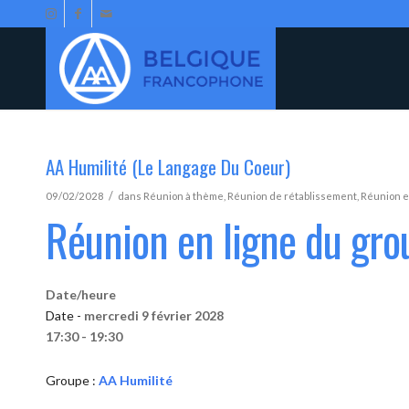
AA Humilité (Le Langage Du Coeur)
/
09/02/2028
dans
Réunion à thème
,
Réunion de rétablissement
,
Réunion e
Réunion en ligne du gro
Date/heure
Date -
mercredi 9 février 2028
17:30 - 19:30
Groupe :
AA Humilité