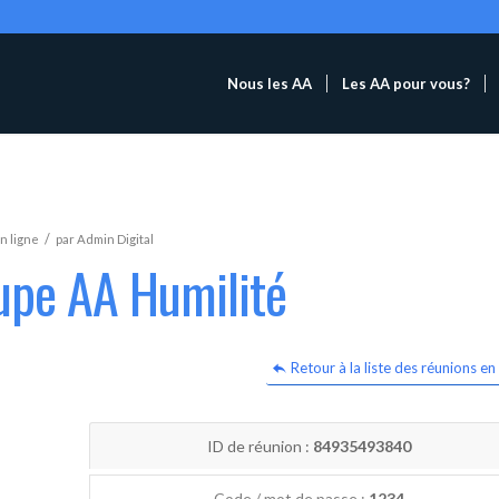
Nous les AA
Les AA pour vous?
/
n ligne
par
Admin Digital
upe AA Humilité
Retour à la liste des réunions en 
ID de réunion :
84935493840
Code / mot de passe :
1234