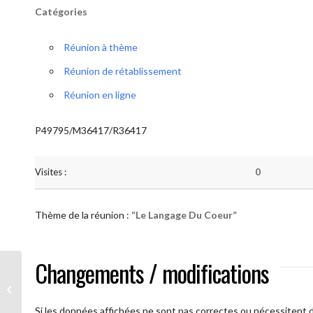
Catégories
Réunion à thème
Réunion de rétablissement
Réunion en ligne
P49795/M36417/R36417
Visites :
0
Thème de la réunion :
“Le Langage Du Coeur”
Changements / modifications
AA Humilité (Le Langage Du Coeur)
Si les données affichées ne sont pas correctes ou nécessitent d'