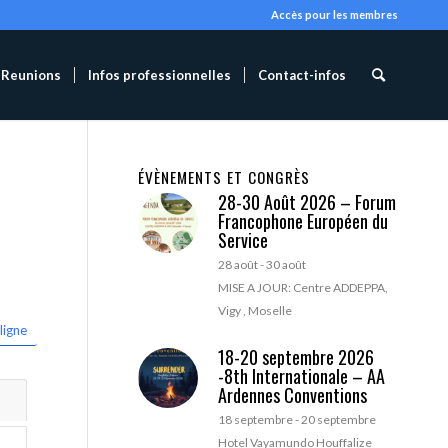
Accès pour les membres
Reunions
Infos professionnelles
Contact-infos
ÉVÈNEMENTS ET CONGRÈS
28-30 Août 2026 – Forum
Francophone Européen du
Service
28 août
-
30 août
MISE A JOUR: Centre ADDEPPA,
Vigy , Moselle
ligne
18-20 septembre 2026
-8th Internationale – AA
Ardennes Conventions
18 septembre
-
20 septembre
Hotel Vayamundo Houffalize