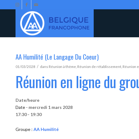
AA Humilité (Le Langage Du Coeur)
/
01/03/2028
dans
Réunion à thème
,
Réunion de rétablissement
,
Réunion e
Réunion en ligne du gro
Date/heure
Date -
mercredi 1 mars 2028
17:30 - 19:30
Groupe :
AA Humilité