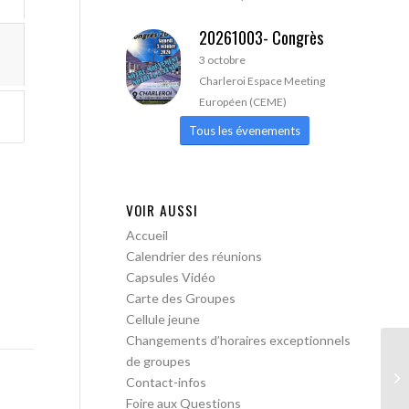
20261003- Congrès
3 octobre
Charleroi Espace Meeting
Européen (CEME)
Tous les évenements
VOIR AUSSI
Accueil
Calendrier des réunions
Capsules Vidéo
Carte des Groupes
Cellule jeune
Changements d’horaires exceptionnels
de groupes
AA
Contact-infos
Foire aux Questions