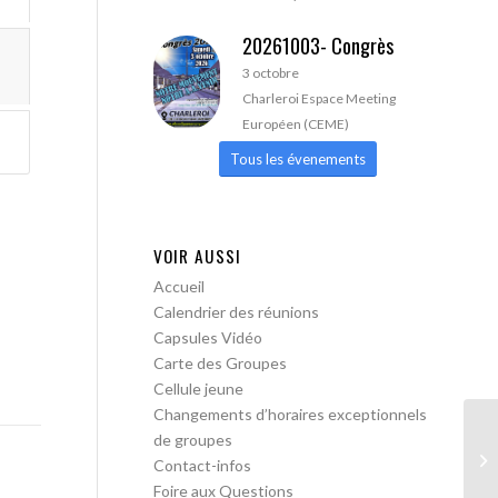
20261003- Congrès
3 octobre
Charleroi Espace Meeting
Européen (CEME)
Tous les évenements
VOIR AUSSI
Accueil
Calendrier des réunions
Capsules Vidéo
Carte des Groupes
Cellule jeune
Changements d’horaires exceptionnels
de groupes
AA
Contact-infos
Foire aux Questions