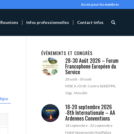
Accès pour les membres
Reunions
Infos professionnelles
Contact-infos
ÉVÈNEMENTS ET CONGRÈS
28-30 Août 2026 – Forum
Francophone Européen du
Service
28 août
-
30 août
MISE A JOUR: Centre ADDEPPA,
Vigy , Moselle
ligne
18-20 septembre 2026
-8th Internationale – AA
Ardennes Conventions
18 septembre
-
20 septembre
Hotel Vayamundo Houffalize