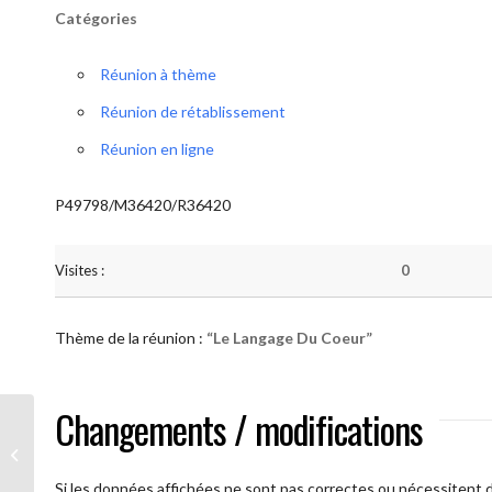
Catégories
Réunion à thème
Réunion de rétablissement
Réunion en ligne
P49798/M36420/R36420
Visites :
0
Thème de la réunion :
“Le Langage Du Coeur”
Changements / modifications
AA Humilité (Le Langage Du Coeur)
Si les données affichées ne sont pas correctes ou nécessitent d'