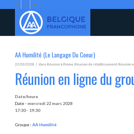
AA Humilité (Le Langage Du Coeur)
/
22/03/2028
dans
Réunion à thème
,
Réunion de rétablissement
,
Réunion e
Réunion en ligne du gro
Date/heure
Date -
mercredi 22 mars 2028
17:30 - 19:30
Groupe :
AA Humilité