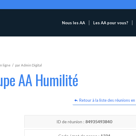
Nous les AA
Les AA pour vous?
/
n ligne
par
Admin Digital
upe AA Humilité
Retour à la liste des réunions en 
ID de réunion :
84935493840
Code / mot de passe :
1234