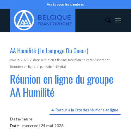
Accès pour les membres
AA Humilité (Le Langage Du Coeur)
/
24/05/2028
dans
Réunion à thème
,
Réunion de rétablissement
,
/
Réunion en ligne
par
Admin Digital
Réunion en ligne du groupe
AA Humilité
Retour à la liste des réunions en ligne
Date/heure
Date -
mercredi 24 mai 2028