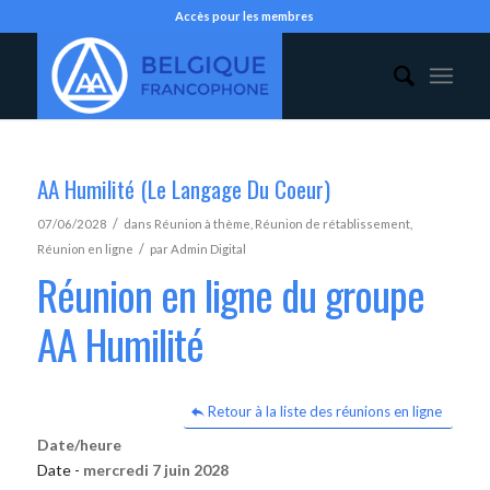
Accès pour les membres
AA Humilité (Le Langage Du Coeur)
/
07/06/2028
dans
Réunion à thème
,
Réunion de rétablissement
,
/
Réunion en ligne
par
Admin Digital
Réunion en ligne du groupe
AA Humilité
Retour à la liste des réunions en ligne
Date/heure
Date -
mercredi 7 juin 2028