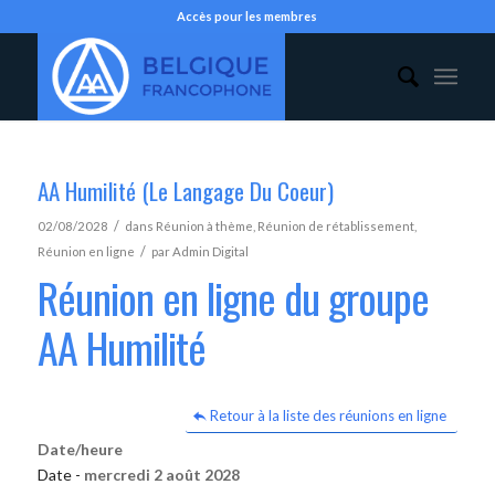
Accès pour les membres
AA Humilité (Le Langage Du Coeur)
/
02/08/2028
dans
Réunion à thème
,
Réunion de rétablissement
,
/
Réunion en ligne
par
Admin Digital
Réunion en ligne du groupe
AA Humilité
Retour à la liste des réunions en ligne
Date/heure
Date -
mercredi 2 août 2028