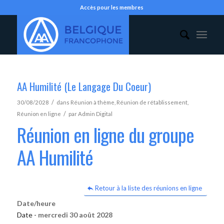
Accès pour les membres
AA Humilité (Le Langage Du Coeur)
/
30/08/2028
dans
Réunion à thème
,
Réunion de rétablissement
,
/
Réunion en ligne
par
Admin Digital
Réunion en ligne du groupe
AA Humilité
Retour à la liste des réunions en ligne
Date/heure
Date -
mercredi 30 août 2028