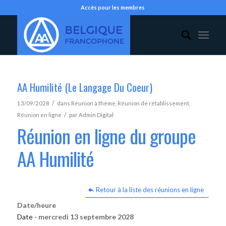
Accès pour les membres
AA Humilité (Le Langage Du Coeur)
/
13/09/2028
dans
Réunion à thème
,
Réunion de rétablissement
,
/
Réunion en ligne
par
Admin Digital
Réunion en ligne du groupe
AA Humilité
Retour à la liste des réunions en ligne
Date/heure
Date -
mercredi 13 septembre 2028