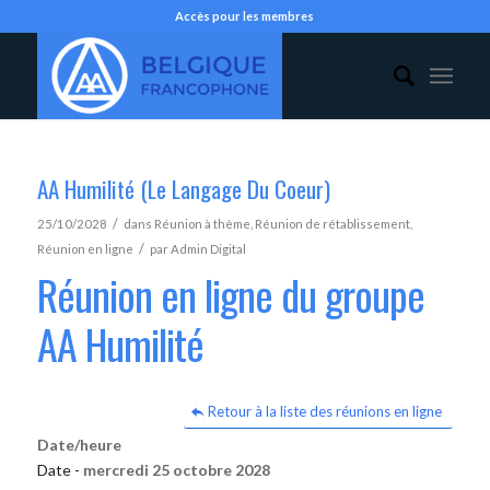
Accès pour les membres
AA Humilité (Le Langage Du Coeur)
/
25/10/2028
dans
Réunion à thème
,
Réunion de rétablissement
,
/
Réunion en ligne
par
Admin Digital
Réunion en ligne du groupe
AA Humilité
Retour à la liste des réunions en ligne
Date/heure
Date -
mercredi 25 octobre 2028