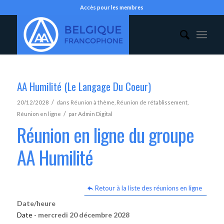
Accès pour les membres
AA Humilité (Le Langage Du Coeur)
/
20/12/2028
dans
Réunion à thème
,
Réunion de rétablissement
,
/
Réunion en ligne
par
Admin Digital
Réunion en ligne du groupe
AA Humilité
Retour à la liste des réunions en ligne
Date/heure
Date -
mercredi 20 décembre 2028