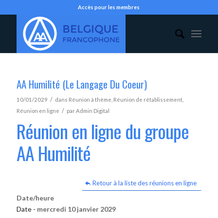
Accès pour les membres
AA Humilité (Le Langage Du Coeur)
/
10/01/2029
dans
Réunion à thème
,
Réunion de rétablissement
,
/
Réunion en ligne
par
Admin Digital
Réunion en ligne du groupe
AA Humilité
Retour à la liste des réunions en ligne
Date/heure
Date -
mercredi 10 janvier 2029