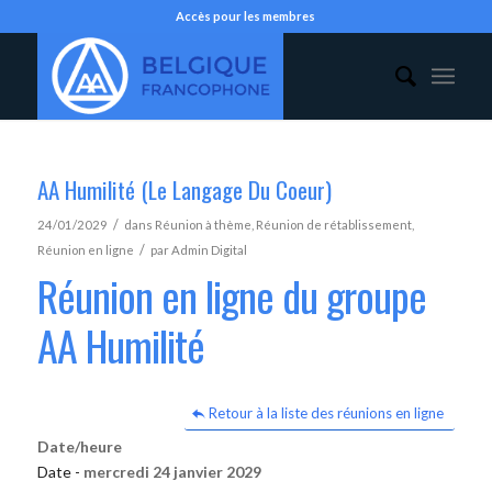
Accès pour les membres
AA Humilité (Le Langage Du Coeur)
/
24/01/2029
dans
Réunion à thème
,
Réunion de rétablissement
,
/
Réunion en ligne
par
Admin Digital
Réunion en ligne du groupe
AA Humilité
Retour à la liste des réunions en ligne
Date/heure
Date -
mercredi 24 janvier 2029