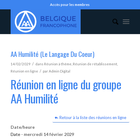
Accès pour les membres
AA Humilité (Le Langage Du Coeur)
/
14/02/2029
dans
Réunion à thème
,
Réunion de rétablissement
,
/
Réunion en ligne
par
Admin Digital
Réunion en ligne du groupe
AA Humilité
Retour à la liste des réunions en ligne
Date/heure
Date -
mercredi 14 février 2029