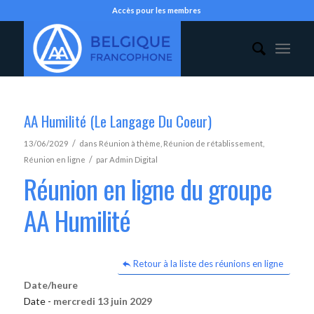
Accès pour les membres
AA Humilité (Le Langage Du Coeur)
/
13/06/2029
dans
Réunion à thème
,
Réunion de rétablissement
,
/
Réunion en ligne
par
Admin Digital
Réunion en ligne du groupe
AA Humilité
Retour à la liste des réunions en ligne
Date/heure
Date -
mercredi 13 juin 2029